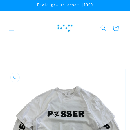
Ir
Envío gratis desde $1900
directamente
al contenido
Carrito
Ir
directamente
a la
información
del producto